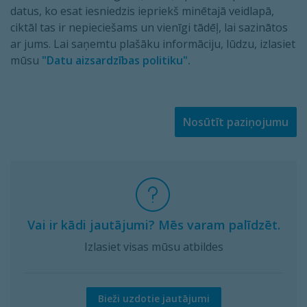
datus, ko esat iesniedzis iepriekš minētajā veidlapā,
ciktāl tas ir nepieciešams un vienīgi tādēļ, lai sazinātos
ar jums. Lai saņemtu plašāku informāciju, lūdzu, izlasiet
mūsu
"Datu aizsardzības politiku".
Nosūtīt paziņojumu
Vai ir kādi jautājumi? Mēs varam palīdzēt.
Izlasiet visas mūsu atbildes
Bieži uzdotie jautājumi