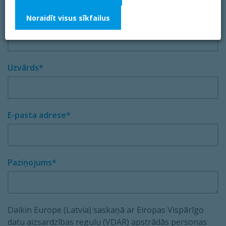
Noraidīt visus sīkfailus
Vārds
Uzvārds
E-pasta adrese
Paziņojums
Daikin Europe (Latvia) saskaņā ar Eiropas Vispārīgo
datu aizsardzības regulu (VDAR) apstrādās personas