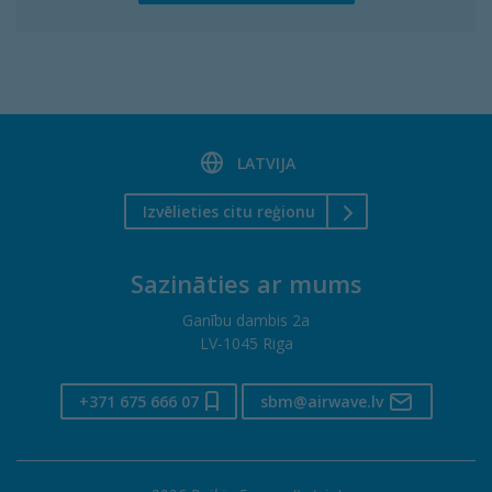
LATVIJA
Izvēlieties citu reģionu
Sazināties ar mums
Ganību dambis 2a
LV-1045 Riga
+371 675 666 07
sbm@airwave.lv